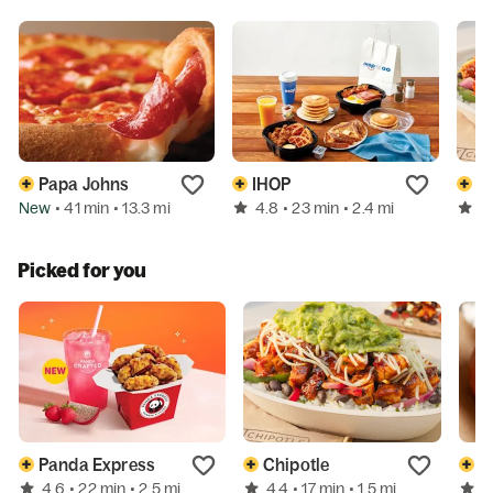
Papa Johns
IHOP
C
New
4.8
4
• 41 min
• 13.3 mi
• 23 min
• 2.4 mi
Picked for you
Panda Express
Chipotle
4.6
4.4
4
• 22 min
• 2.5 mi
• 17 min
• 1.5 mi